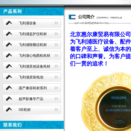
飞利浦设备
北京惠尔康贸易有限公司
飞利浦监护仪耗材
为飞利浦医疗设备、配件
飞利浦除颤仪耗材
着客户至上、诚信为本的
的口碑和声誉。为客户提
飞利浦心电图机耗材
们一贯的追求！
飞利浦其他设备耗材
飞利浦原装电池
国产兼容耗材系列
超声影像学产品
GE耗材