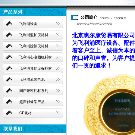
飞利浦设备
北京惠尔康贸易有限公司
飞利浦监护仪耗材
为飞利浦医疗设备、配件
飞利浦除颤仪耗材
着客户至上、诚信为本的
的口碑和声誉。为客户提
飞利浦心电图机耗材
们一贯的追求！
飞利浦其他设备耗材
飞利浦原装电池
国产兼容耗材系列
超声影像学产品
GE耗材