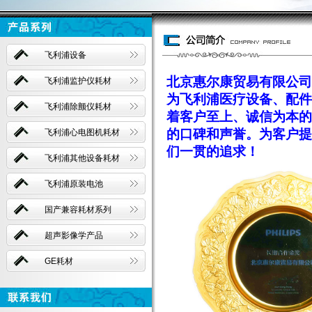
飞利浦设备
北京惠尔康贸易有限公司
飞利浦监护仪耗材
为飞利浦医疗设备、配件
飞利浦除颤仪耗材
着客户至上、诚信为本的
的口碑和声誉。为客户提
飞利浦心电图机耗材
们一贯的追求！
飞利浦其他设备耗材
飞利浦原装电池
国产兼容耗材系列
超声影像学产品
GE耗材