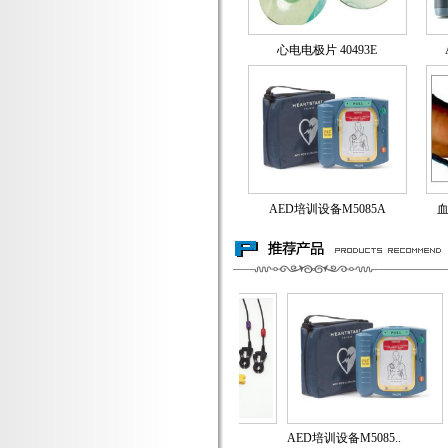
心电电极片 40493E
AED培训设备M5085A
血
片M371..
导联线M1649A
AED培训设备M5085..
A