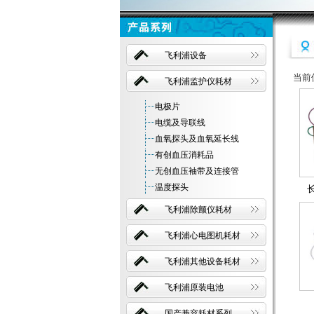
飞利浦设备
当前
飞利浦监护仪耗材
电极片
电缆及导联线
血氧探头及血氧延长线
有创血压消耗品
无创血压袖带及连接管
温度探头
飞利浦除颤仪耗材
飞利浦心电图机耗材
飞利浦其他设备耗材
飞利浦原装电池
国产兼容耗材系列